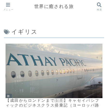
世界に癒される旅
メニュー
検索
イギリス
旅
【成田からロンドンまで🇬🇧】キャセイパシフ
ィックのビジネスクラス搭乗記（ヨーロッパ路