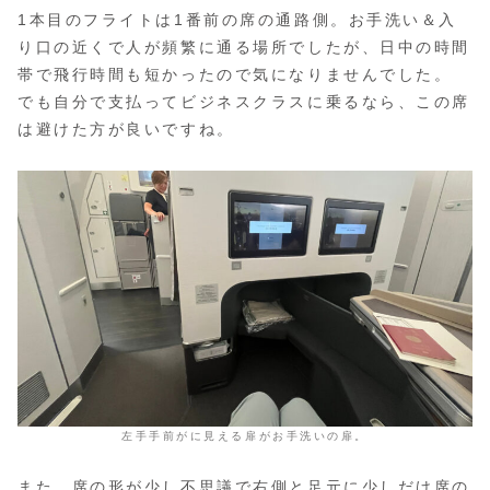
1本目のフライトは1番前の席の通路側。お手洗い＆入
り口の近くで人が頻繁に通る場所でしたが、日中の時間
帯で飛行時間も短かったので気になりませんでした。
でも自分で支払ってビジネスクラスに乗るなら、この席
は避けた方が良いですね。
左手手前がに見える扉がお手洗いの扉。
また、席の形が少し不思議で右側と足元に少しだけ席の